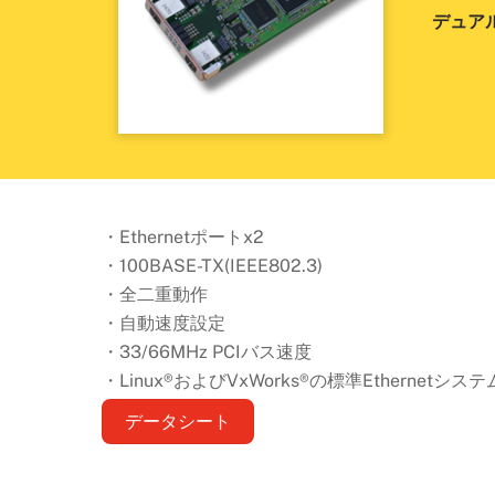
デュアル
・Ethernetポートx2
・100BASE-TX(IEEE802.3)
・全二重動作
・自動速度設定
・33/66MHz PCIバス速度
・Linux®およびVxWorks®の標準Ethernet
データシート