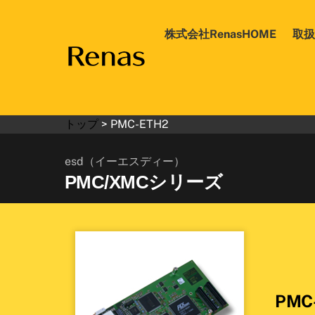
Skip
to
株式会社RenasHOME
取扱
content
トップ
>
PMC-ETH2
esd（イーエスディー）
PMC/XMCシリーズ
PMC