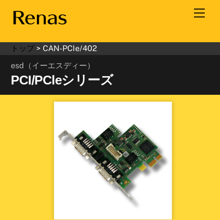
Skip
Men
to
content
トップ
>
CAN-PCIe/402
esd（イーエスディー）
PCI/PCleシリーズ