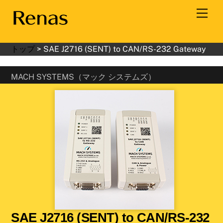
Skip
Men
to
content
トップ
>
SAE J2716 (SENT) to CAN/RS-232 Gateway
MACH SYSTEMS（マック システムズ）
SAE J2716 (SENT) to CAN/RS-232