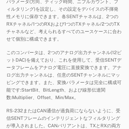
パラメータ(方向、ティック時間、ニブルカウント、フ
ィルタリング)を設定し、その設定をデバイスの不揮発
性メモリに保存できます。各SENTチャネルは、2つの
RXチャネル/1つのRXおよび1つのTXチャネル/2つのTX
チャネルなど、考えられるすべてのユースケースに合わ
せて個別に構成できます。
このコンバータは、2つのアナログ出力チャンネル(12ビ
ットDAC)を備えており、これを使用して、受信SENTデ
ータフレームをアナログ電圧に直接変換できます。アナ
ログ出力チャンネルは、任意のSENTチャンネルにマッ
ピングできます。また、変換パラメータは完全に構成可
能です:StartBit、BitLength、および線形伝達関
数:Multiplier、Offset、Min/Max。
RS-232またはCAN通信が過負荷にならないように、受
信SENTフレームのインテリジェントなフィルタリング
が導入されました。CANバリアントは、TXとRXの両方