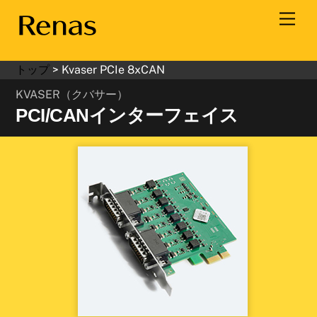
Skip
Men
to
content
トップ
>
Kvaser PCIe 8xCAN
KVASER（クバサー）
PCI/CANインターフェイス