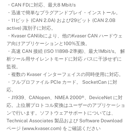
・CAN FDに対応、最大8 Mbit/s
・迅速で簡単なプラグアンドプレイ・インストール。
・11ビット (CAN 2.0A) および29ビット (CAN 2.0B
active) 識別子に対応。
・Kvaser CANlibにより、他のKvaser CAN ハードウェ
ア向けアプリケーションと100%互換。
・高速 CAN 接続 (ISO 11898-2準拠)、最大1Mbit/s。 解
析ツール用サイレントモードに対応 バスに干渉せずに
監視。
・複数の Kvaser インターフェイスの同時使用に対応。
・フルプロファイル PCIe カード。 SocketCan に対
応。
・J1939、CANopen、NMEA 2000®、DeviceNet に対
応。上位層プロトコル変換はユーザーのアプリケーショ
ンで行います。ソフトウェアサポートについては、
Technical Associates 製品および Software Download
ページ (www.kvaser.com) をご確認ください