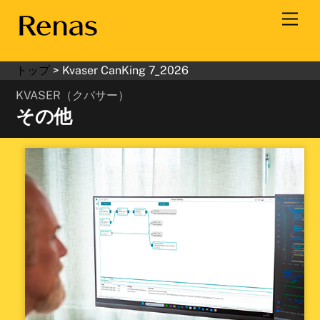
Skip
Men
to
content
トップ
>
Kvaser CanKing 7_2026
KVASER（クバサー）
その他