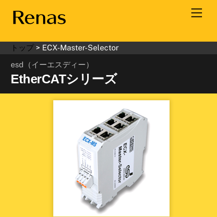
Skip
Men
to
content
トップ
>
ECX-Master-Selector
esd（イーエスディー）
EtherCATシリーズ