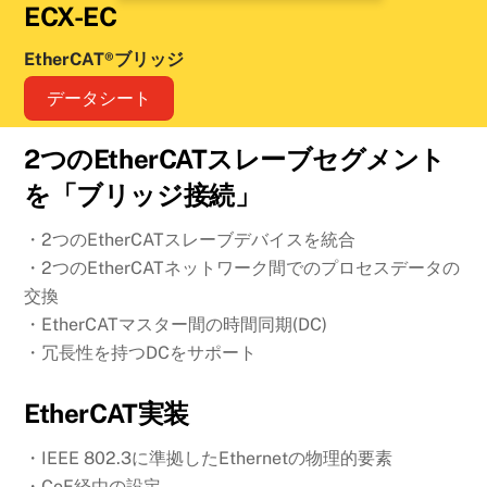
ECX-EC
EtherCAT®ブリッジ
データシート
2つのEtherCATスレーブセグメント
を「ブリッジ接続」
・2つのEtherCATスレーブデバイスを統合
・2つのEtherCATネットワーク間でのプロセスデータの
交換
・EtherCATマスター間の時間同期(DC)
・冗長性を持つDCをサポート
EtherCAT実装
・IEEE 802.3に準拠したEthernetの物理的要素
・CoE経由の設定