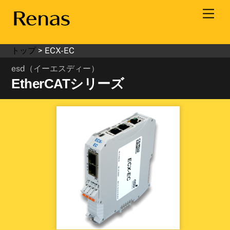
Skip
Men
to
content
トップ
>
ECX-EC
esd（イーエスディー）
EtherCATシリーズ