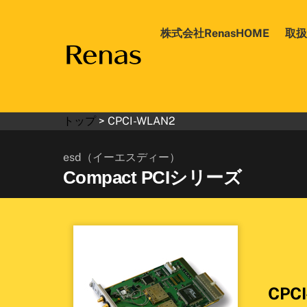
Skip
to
株式会社RenasHOME
取扱
content
トップ
>
CPCI-WLAN2
esd（イーエスディー）
Compact PCIシリーズ
CPC