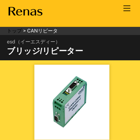
Skip
Men
to
content
トップ
>
CANリピータ
esd（イーエスディー）
ブリッジ/リピーター