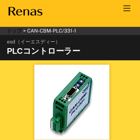
Skip
Men
to
content
トップ
>
CAN-CBM-PLC/331-1
esd（イーエスディー）
PLCコントローラー